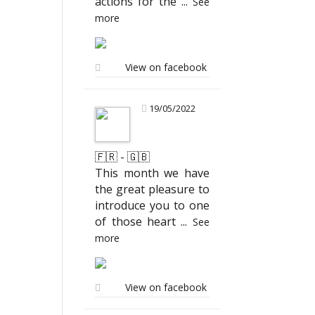
actions for the
...
See
more
View on facebook
19/05/2022
🇫🇷 - 🇬🇧
This month we have
the great pleasure to
introduce you to one
of those heart
...
See
more
View on facebook